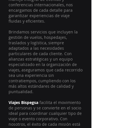
conferencias internacionales, nos
encargamos de cada detalle para
garantizar experiencias de viaje
fluidas y eficientes.
Brindamos servicios que incluyen la
gestión de vuelos, hospedajes,
traslados y logística, siempre
adaptados a las necesidades
particulares de cada cliente. Con
alianzas estratégicas y un equipo
especializado en la organización de
viajes, aseguramos que cada recorrido
sea una experiencia sin
contratiempos, cumpliendo con los
más altos estándares de calidad y
puntualidad.
Viajes Bispegsa
facilita el movimiento
de personas y se convierte en el socio
ideal para coordinar cualquier tipo de
viaje o evento corporativo. Con
nosotros, el éxito de cada misión está