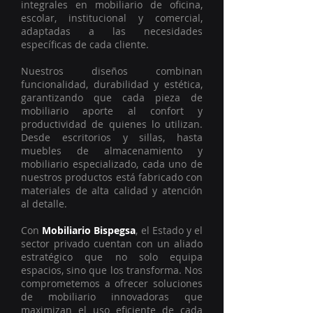
integrales en mobiliario de oficina,
escolar, institucional y comercial,
adaptadas a las necesidades
específicas de cada cliente.
Nuestros diseños combinan
funcionalidad, durabilidad y estética,
garantizando que cada pieza de
mobiliario aporte al confort y
productividad de quienes lo utilizan.
Desde escritorios y sillas, hasta
muebles de almacenamiento y
mobiliario especializado, cada uno de
nuestros productos está fabricado con
materiales de alta calidad y atención
al detalle.
Con
Mobiliario Bispegsa
, el Estado y el
sector privado cuentan con un aliado
estratégico que no solo equipa
espacios, sino que los transforma. Nos
comprometemos a ofrecer soluciones
de mobiliario innovadoras que
maximizan el uso eficiente de cada