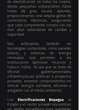
de electrificación en todos los niveles,
desde pequeñas instalaciones hasta
redes de gran escala. Además,
proporcionamos una amplia gama de
suministros eléctricos, asegurando
que cada componente cumpla con los
más altos estándares de calidad y
seguridad.
Nos enfocamos también en
tecnologías sostenibles, como paneles
solares y sistemas de energía
renovable, que permiten a las
instituciones optimizar recursos y
reducir costos. Ya sea que se trate de
oficinas gubernamentales,
infraestructuras públicas o proyectos
privados, estamos comprometidos en
ofrecer energía confiable, eficiente y
amigable con el medio ambiente.
Con
Electrificaciones Bispegsa
, el
Estado y el sector privado encuentran
un aliado estratégico para mantener