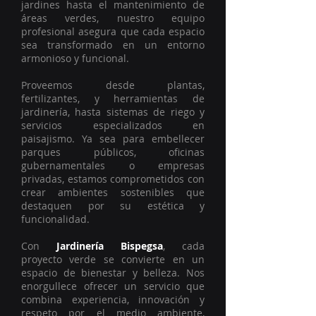
jardines hasta el mantenimiento de
áreas verdes, nuestro equipo
profesional asegura que cada espacio
sea transformado en un entorno
armonioso y funcional.
Proveemos desde plantas,
fertilizantes, y herramientas de
jardinería, hasta sistemas de riego y
servicios especializados en
paisajismo. Ya sea para embellecer
parques públicos, oficinas
gubernamentales o empresas
privadas, estamos comprometidos con
crear ambientes sostenibles que
destaquen por su estética y
funcionalidad.
Con
Jardinería Bispegsa
, cada
proyecto verde se convierte en un
espacio de bienestar y belleza. Nos
enorgullece ofrecer un servicio que
combina experiencia, innovación y
respeto por el medio ambiente,